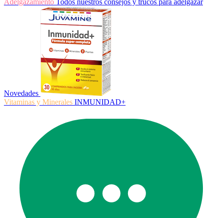
Adelgazamiento
Todos nuestros consejos y trucos para adelgazar
Novedades
Vitaminas y Minerales
INMUNIDAD+