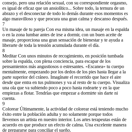
consejo, pero una relación sexual, con su correspondiente orgasmo,
es igual de eficaz que un ansiolítico... Sobre todo, la ternura de un
abrazo y el desconectar de todo lo demás durante esos momentos es
algo maravilloso y que procura una gran calma y descanso después.
7
Un masaje de tu pareja
Con esa misma idea, un masaje en la espalda
o en la zona lumbar antes de irse a dormir, con un buen aceite de
masaje, proporciona una gran sensación de bienestar y te ayuda a
liberarte de toda la tensión acumulada durante el día.
8
Meditar
Con unos minutos de recogimiento, en posición tumbada
sobre la espalda, con plena conciencia, para escapar de los
pensamientos más angustiosos o estresantes. «Escanea» tu cuerpo
mentalmente, empezando por los dedos de los pies hasta llegar a la
parte superior del cráneo. Imagínate el recorrido que hace el aire
desde que entra en tus pulmones y va al resto de tu cuerpo. Visualiza
una ola que va subiendo poco a poco hasta rodearte y en la que
empiezas a flotar. Tendrías que empezar a dormirte sin darte ni
cuenta.
9
Colorear
Últimamente, la actividad de colorear está teniendo mucho
éxito entre la población adulta y no solamente porque todos
llevemos un artista en nuestro interior. Los artes terapeutas están de
acuerdo en que produce un efecto de calma. Una excelente manera
de prepararse para conciliar el sueño.