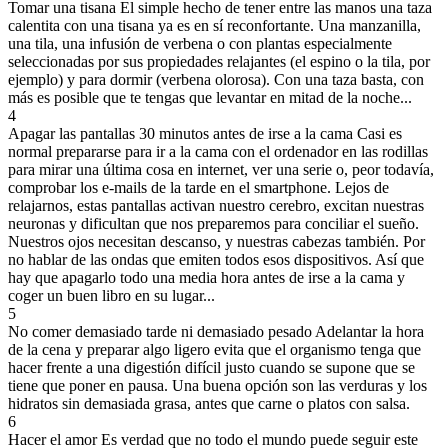
Tomar una tisana
El simple hecho de tener entre las manos una taza
calentita con una tisana ya es en sí reconfortante. Una manzanilla,
una tila, una infusión de verbena o con plantas especialmente
seleccionadas por sus propiedades relajantes (el espino o la tila, por
ejemplo) y para dormir (verbena olorosa). Con una taza basta, con
más es posible que te tengas que levantar en mitad de la noche...
4
Apagar las pantallas 30 minutos antes de irse a la cama
Casi es
normal prepararse para ir a la cama con el ordenador en las rodillas
para mirar una última cosa en internet, ver una serie o, peor todavía,
comprobar los e-mails de la tarde en el smartphone. Lejos de
relajarnos, estas pantallas activan nuestro cerebro, excitan nuestras
neuronas y dificultan que nos preparemos para conciliar el sueño.
Nuestros ojos necesitan descanso, y nuestras cabezas también. Por
no hablar de las ondas que emiten todos esos dispositivos. Así que
hay que apagarlo todo una media hora antes de irse a la cama y
coger un buen libro en su lugar...
5
No comer demasiado tarde ni demasiado pesado
Adelantar la hora
de la cena y preparar algo ligero evita que el organismo tenga que
hacer frente a una digestión difícil justo cuando se supone que se
tiene que poner en pausa. Una buena opción son las verduras y los
hidratos sin demasiada grasa, antes que carne o platos con salsa.
6
Hacer el amor
Es verdad que no todo el mundo puede seguir este