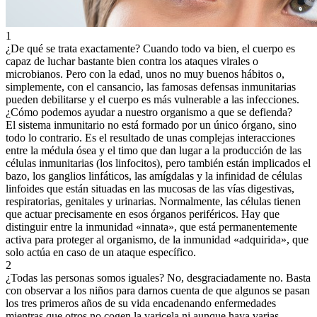
1
¿De qué se trata exactamente?
Cuando todo va bien, el cuerpo es
capaz de luchar bastante bien contra los ataques virales o
microbianos. Pero con la edad, unos no muy buenos hábitos o,
simplemente, con el cansancio, las famosas defensas inmunitarias
pueden debilitarse y el cuerpo es más vulnerable a las infecciones.
¿Cómo podemos ayudar a nuestro organismo a que se defienda?
El sistema inmunitario no está formado por un único órgano, sino
todo lo contrario. Es el resultado de unas complejas interacciones
entre la médula ósea y el timo que dan lugar a la producción de las
células inmunitarias (los linfocitos), pero también están implicados el
bazo, los ganglios linfáticos, las amígdalas y la infinidad de células
linfoides que están situadas en las mucosas de las vías digestivas,
respiratorias, genitales y urinarias. Normalmente, las células tienen
que actuar precisamente en esos órganos periféricos. Hay que
distinguir entre la inmunidad «innata», que está permanentemente
activa para proteger al organismo, de la inmunidad «adquirida», que
solo actúa en caso de un ataque específico.
2
¿Todas las personas somos iguales?
No, desgraciadamente no. Basta
con observar a los niños para darnos cuenta de que algunos se pasan
los tres primeros años de su vida encadenando enfermedades
mientras que otros no cogen la varicela ni aunque haya varias