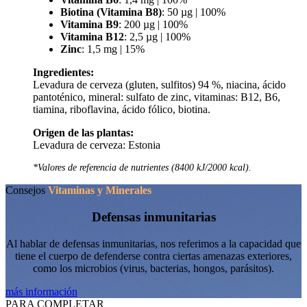
Biotina (Vitamina B8)
: 50 µg | 100%
Vitamina B9
: 200 µg | 100%
Vitamina B12
: 2,5 µg | 100%
Zinc
: 1,5 mg | 15%
Ingredientes:
Levadura de cerveza (gluten, sulfitos) 94 %, niacina, ácido
pantoténico, mineral: sulfato de zinc, vitaminas: B12, B6,
tiamina, riboflavina, ácido fólico, biotina.
Origen de las plantas:
Levadura de cerveza: Estonia
*Valores de referencia de nutrientes (8400 kJ/2000 kcal).
Consejos
Vitaminas y Minerales
Defensas inmunitarias
Al hablar de defensas inmunitarias, nos referimos a la capacidad que
tiene el cuerpo de defenderse contra ciertas amenazas exteriores,
como los microbios (virus, bacterias, hongos, parásitos).
más información
PARA COMPLETAR